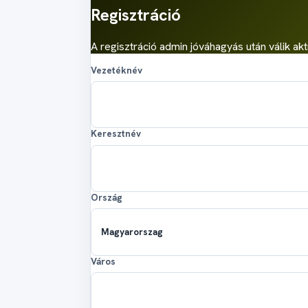
Regisztráció
A regisztráció admin jóváhagyás után válik akt
Vezetéknév
Keresztnév
Ország
Város