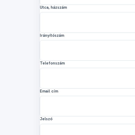
Utca, házszám
Irányítószám
Telefonszám
Email cím
Jelszó