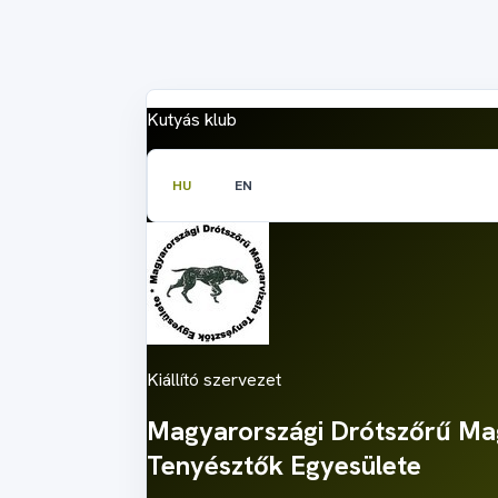
Kutyás klub
HU
EN
Kiállító szervezet
Magyarországi Drótszőrű Ma
Tenyésztők Egyesülete